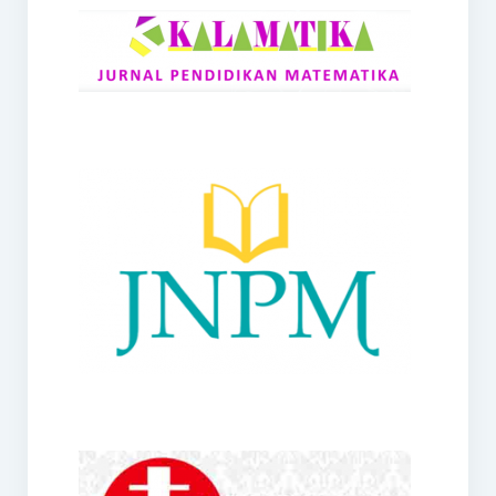
RANGE
Jurnal Didaktik Matematika
Webinar
MoU Konsorsium I-MES
Office
Hibah RKDP I-MES Tahun 2023
Panduan Kurikulum I-MES