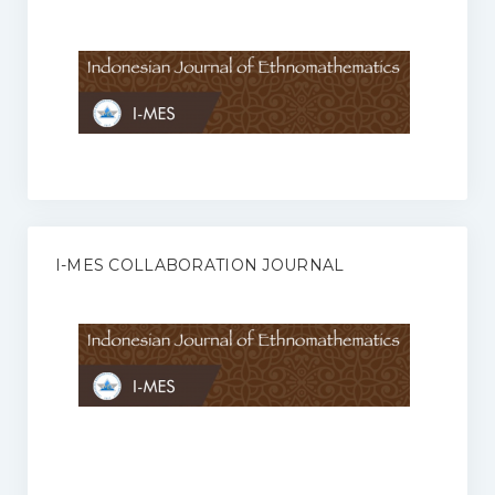
Anggaran Rumah Tangga I-MES
Organisasi
Struktur Organisasi
Sekretariat Pusat
Pengurus Wilayah
Forum
I-MES COLLABORATION JOURNAL
Publikasi Anggota I-MES
Kontak
Journal
KETENTUAN KERJASAMA ANTARA JURNAL ILMIAH DENGAN I-
MES
Infinity