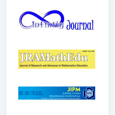
JRAMathEdu
JIPM
Kalamatika
JNPM
Teorema
JARME
Lentera Sriwijaya
SJME
Journal of Honai Math
IndoMath