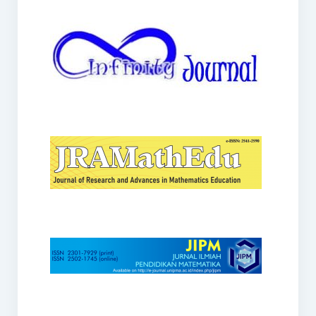
JRAMathEdu
JIPM
Kalamatika
JNPM
Teorema
JARME
Lentera Sriwijaya
SJME
Journal of Honai Math
IndoMath