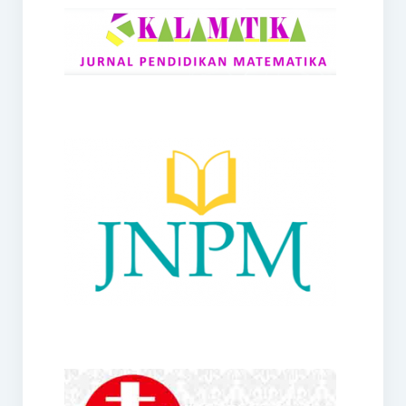
RANGE
Jurnal Didaktik Matematika
Webinar
MoU Konsorsium I-MES
Office
Hibah RKDP I-MES Tahun 2023
Panduan Kurikulum I-MES