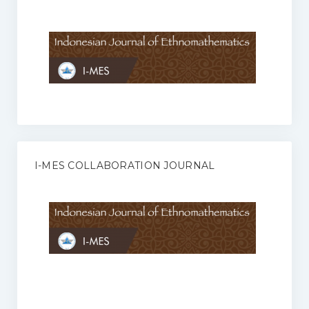
Anggaran Rumah Tangga I-MES
Organisasi
Struktur Organisasi
Sekretariat Pusat
Pengurus Wilayah
Forum
I-MES COLLABORATION JOURNAL
Publikasi Anggota I-MES
Kontak
Journal
KETENTUAN KERJASAMA ANTARA JURNAL ILMIAH DENGAN I-
MES
Infinity