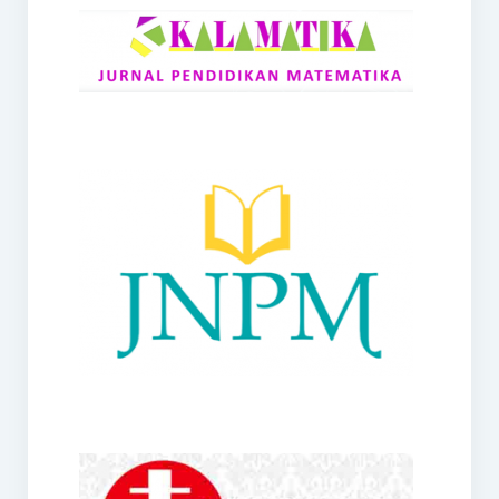
RANGE
Jurnal Didaktik Matematika
Webinar
MoU Konsorsium I-MES
Office
Hibah RKDP I-MES Tahun 2023
Panduan Kurikulum I-MES