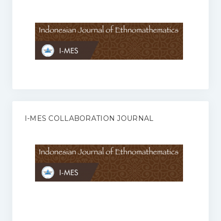
Anggaran Rumah Tangga I-MES
Organisasi
Struktur Organisasi
Sekretariat Pusat
Pengurus Wilayah
Forum
I-MES COLLABORATION JOURNAL
Publikasi Anggota I-MES
Kontak
Journal
KETENTUAN KERJASAMA ANTARA JURNAL ILMIAH DENGAN I-
MES
Infinity