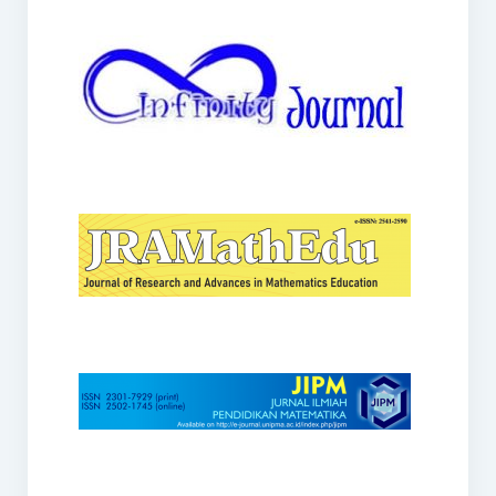
JRAMathEdu
JIPM
Kalamatika
JNPM
Teorema
JARME
Lentera Sriwijaya
SJME
Journal of Honai Math
IndoMath