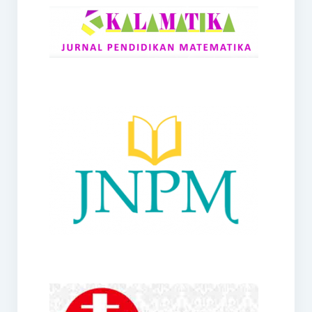
RANGE
Jurnal Didaktik Matematika
Webinar
MoU Konsorsium I-MES
Office
Hibah RKDP I-MES Tahun 2023
Panduan Kurikulum I-MES