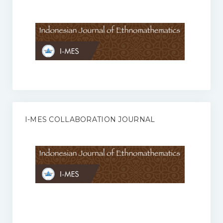
Anggaran Rumah Tangga I-MES
Organisasi
Struktur Organisasi
Sekretariat Pusat
Pengurus Wilayah
Forum
I-MES COLLABORATION JOURNAL
Publikasi Anggota I-MES
Kontak
Journal
KETENTUAN KERJASAMA ANTARA JURNAL ILMIAH DENGAN I-
MES
Infinity