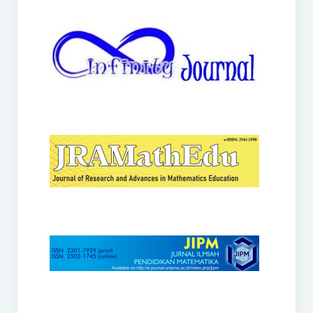
JRAMathEdu
JIPM
Kalamatika
JNPM
Teorema
JARME
Lentera Sriwijaya
SJME
Journal of Honai Math
IndoMath