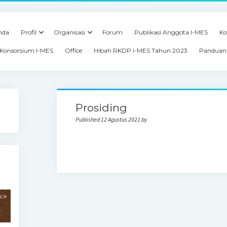
nda
Profil
Organisasi
Forum
Publikasi Anggota I-MES
Ko
Konsorsium I-MES
Office
Hibah RKDP I-MES Tahun 2023
Panduan 
Prosiding
Published 12 Agustus 2021 by