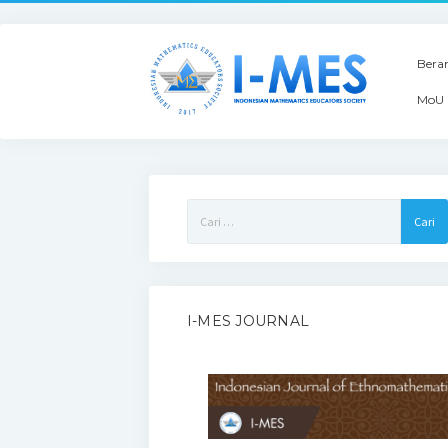
Bera
MoU 
Cari
untuk:
I-MES JOURNAL