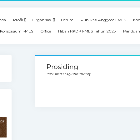
nda
Profil
Organisasi
Forum
Publikasi Anggota I-MES
Kon
Konsorsium I-MES
Office
Hibah RKDP I-MES Tahun 2023
Panduan
Prosiding
Published 27 Agustus 2020 by