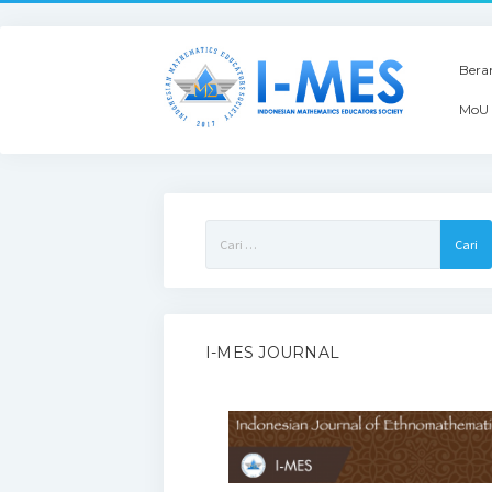
Bera
MoU 
Cari
untuk:
I-MES JOURNAL