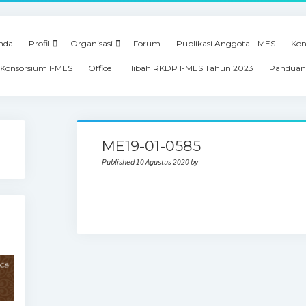
nda
Profil
Organisasi
Forum
Publikasi Anggota I-MES
Kon
Konsorsium I-MES
Office
Hibah RKDP I-MES Tahun 2023
Panduan
ME19-01-0585
Published 10 Agustus 2020 by