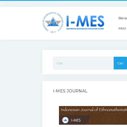
Bera
MoU 
Cari
untuk:
I-MES JOURNAL