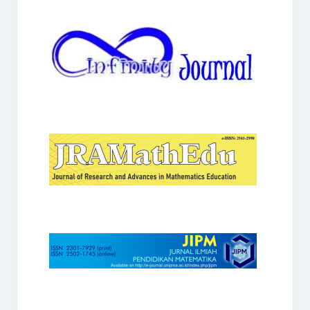
JRAMathEdu
JIPM
Kalamatika
JNPM
Teorema
JARME
Lentera Sriwijaya
SJME
Journal of Honai Math
IndoMath