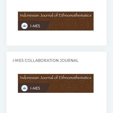
Anggaran Rumah Tangga I-MES
Organisasi
Struktur Organisasi
Sekretariat Pusat
Pengurus Wilayah
Forum
I-MES COLLABORATION JOURNAL
Publikasi Anggota I-MES
Kontak
Journal
KETENTUAN KERJASAMA ANTARA JURNAL ILMIAH DENGAN I-
MES
Infinity