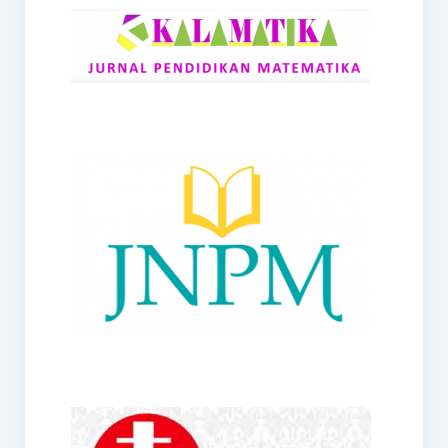
RANGE
Jurnal Didaktik Matematika
Webinar
MoU Konsorsium I-MES
Office
Hibah RKDP I-MES Tahun 2023
Panduan Kurikulum I-MES