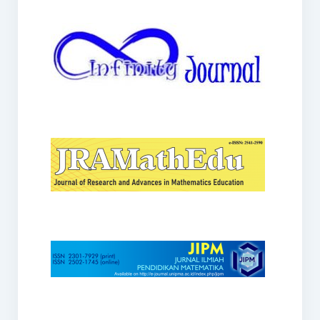
JRAMathEdu
JIPM
Kalamatika
JNPM
Teorema
JARME
Lentera Sriwijaya
SJME
Journal of Honai Math
IndoMath