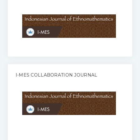
Anggaran Rumah Tangga I-MES
Organisasi
Struktur Organisasi
Sekretariat Pusat
Pengurus Wilayah
Forum
I-MES COLLABORATION JOURNAL
Publikasi Anggota I-MES
Kontak
Journal
KETENTUAN KERJASAMA ANTARA JURNAL ILMIAH DENGAN I-
MES
Infinity