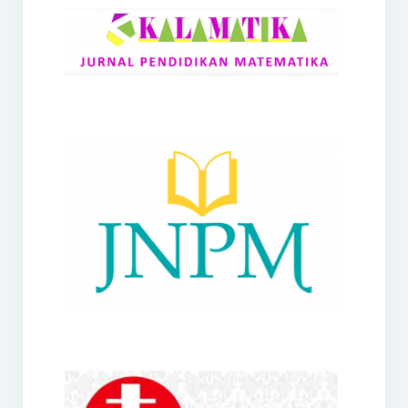
RANGE
Jurnal Didaktik Matematika
Webinar
MoU Konsorsium I-MES
Office
Hibah RKDP I-MES Tahun 2023
Panduan Kurikulum I-MES