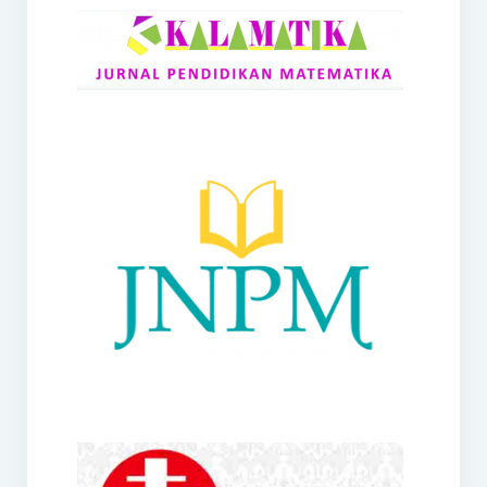
RANGE
Jurnal Didaktik Matematika
Webinar
MoU Konsorsium I-MES
Office
Hibah RKDP I-MES Tahun 2023
Panduan Kurikulum I-MES