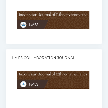
Anggaran Rumah Tangga I-MES
Organisasi
Struktur Organisasi
Sekretariat Pusat
Pengurus Wilayah
Forum
I-MES COLLABORATION JOURNAL
Publikasi Anggota I-MES
Kontak
Journal
KETENTUAN KERJASAMA ANTARA JURNAL ILMIAH DENGAN I-
MES
Infinity