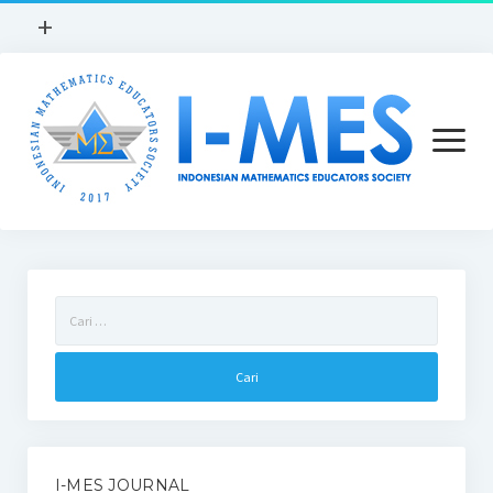
open
+
menu
open
menu
Beranda
Cari
Profil
untuk:
Sejarah
Visi dan Misi
Anggaran Dasar I-MES
I-MES JOURNAL