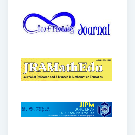
JRAMathEdu
JIPM
Kalamatika
JNPM
Teorema
JARME
Lentera Sriwijaya
SJME
Journal of Honai Math
IndoMath