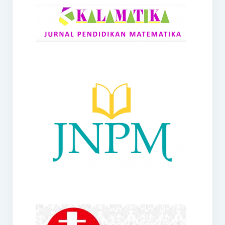
RANGE
Jurnal Didaktik Matematika
Webinar
MoU Konsorsium I-MES
Office
Hibah RKDP I-MES Tahun 2023
Panduan Kurikulum I-MES