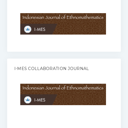
Anggaran Rumah Tangga I-MES
Organisasi
Struktur Organisasi
Sekretariat Pusat
Pengurus Wilayah
Forum
I-MES COLLABORATION JOURNAL
Publikasi Anggota I-MES
Kontak
Journal
KETENTUAN KERJASAMA ANTARA JURNAL ILMIAH DENGAN I-
MES
Infinity