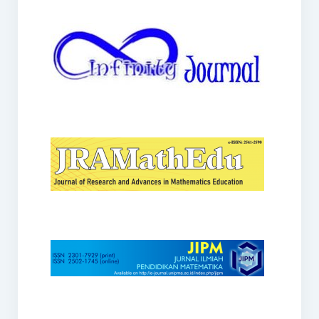
JRAMathEdu
JIPM
Kalamatika
JNPM
Teorema
JARME
Lentera Sriwijaya
SJME
Journal of Honai Math
IndoMath