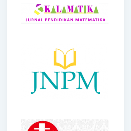
RANGE
Jurnal Didaktik Matematika
Webinar
MoU Konsorsium I-MES
Office
Hibah RKDP I-MES Tahun 2023
Panduan Kurikulum I-MES