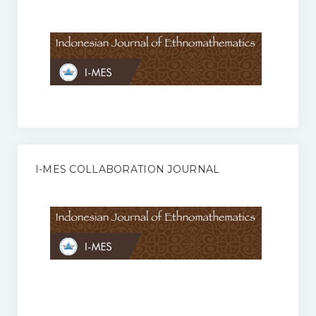
Anggaran Rumah Tangga I-MES
Organisasi
Struktur Organisasi
Sekretariat Pusat
Pengurus Wilayah
Forum
I-MES COLLABORATION JOURNAL
Publikasi Anggota I-MES
Kontak
Journal
KETENTUAN KERJASAMA ANTARA JURNAL ILMIAH DENGAN I-
MES
Infinity