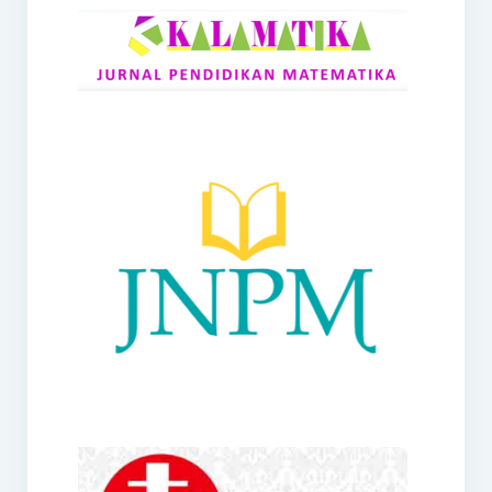
RANGE
Jurnal Didaktik Matematika
Webinar
MoU Konsorsium I-MES
Office
Hibah RKDP I-MES Tahun 2023
Panduan Kurikulum I-MES