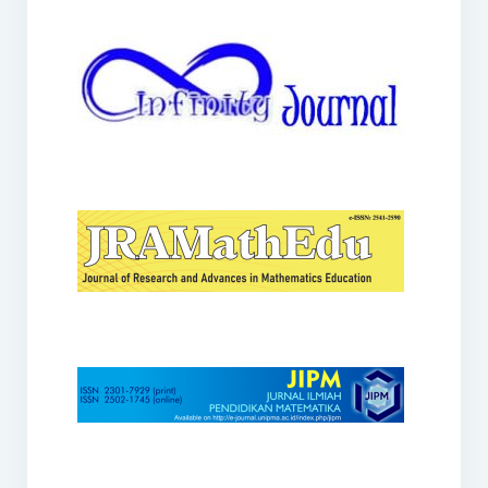
JRAMathEdu
JIPM
Kalamatika
JNPM
Teorema
JARME
Lentera Sriwijaya
SJME
Journal of Honai Math
IndoMath