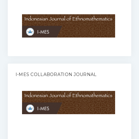
Anggaran Rumah Tangga I-MES
Organisasi
Struktur Organisasi
Sekretariat Pusat
Pengurus Wilayah
Forum
I-MES COLLABORATION JOURNAL
Publikasi Anggota I-MES
Kontak
Journal
KETENTUAN KERJASAMA ANTARA JURNAL ILMIAH DENGAN I-
MES
Infinity